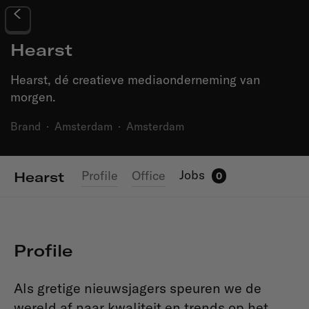
Hearst
Hearst, dé creatieve mediaonderneming van
morgen.
Brand
·
Amsterdam
·
Amsterdam
Jobs
Profile
Office
Hearst
0
Profile
Als gretige nieuwsjagers speuren we de
wereld af naar kwaliteit en trends op het