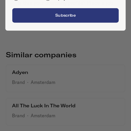
Is this your company profile?
Place a job
Subscribe
Similar companies
Adyen
Brand
·
Amsterdam
All The Luck In The World
Brand
·
Amsterdam