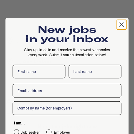
New jobs
in your inbox
, , Amsterdam
Stay up to date and receive the newest vacancies
every week. Submit your subscription below!
, , Amsterdam
First name
Last name
Email
Active jobs
Company
I am...
No active jobs right now
Job seeker
Employer