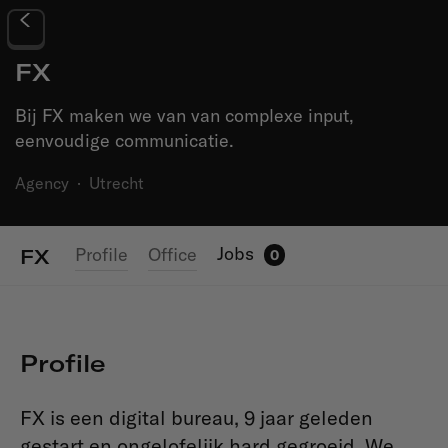
FX
Bij FX maken we van van complexe input,
eenvoudige communicatie.
Agency
·
Utrecht
Jobs
Profile
Office
FX
0
Profile
FX is een digital bureau, 9 jaar geleden
gestart en ongelofelijk hard gegroeid. We