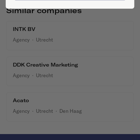
Similar companies
INTK BV
Agency
·
Utrecht
DDK Creative Marketing
Agency
·
Utrecht
Acato
Agency
·
Utrecht
·
Den Haag