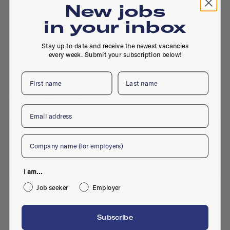
New jobs
in your inbox
Maliebaan 68, 3581 CV, Utrecht
Stay up to date and receive the newest vacancies
every week. Submit your subscription below!
First name
Last name
Active jobs
Email
No active jobs right now
Company
Is this your company profile?
Place a job
I am...
Job seeker
Employer
Subscribe