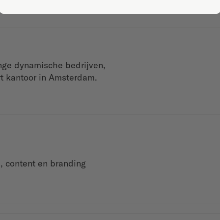
nge dynamische bedrijven,
rt kantoor in Amsterdam.
, content en branding