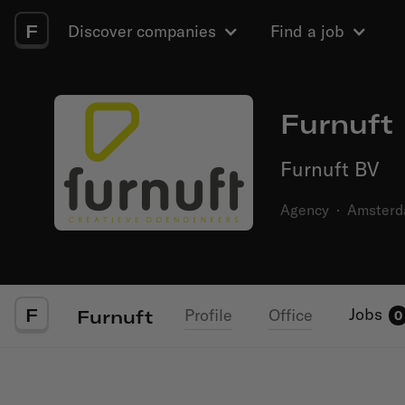
F
Discover companies
Find a job
Furnuft
Furnuft BV
Agency
·
Amster
F
Jobs
Profile
Office
Furnuft
0