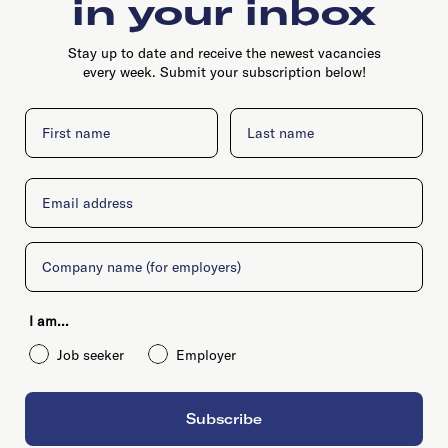
in your inbox
Entrada, 100, 1114 AA, Amsterdam
Stay up to date and receive the newest vacancies
every week. Submit your subscription below!
First name
Last name
Email
Company
I am...
Job seeker
Employer
Subscribe