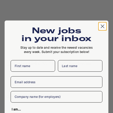
New jobs
in your inbox
Stay up to date and receive the newest vacancies
every week. Submit your subscription below!
First name
Last name
Ambonplein, 67, 1094 PW, Amsterdam
Email
Company
Active jobs
I am...