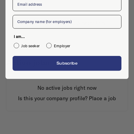
Company
Naritaweg 12k, 1043 BZ, Amsterdam
I am...
Job seeker
Employer
Active jobs
Subscribe
No active jobs right now
Is this your company profile?
Place a job