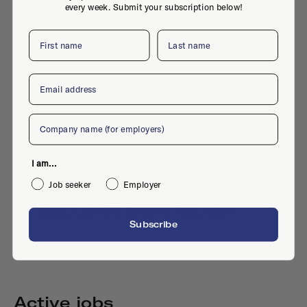
every week. Submit your subscription below!
First name
Last name
Email
Company
I am...
Job seeker
Employer
Westblaak 175, 3012 KJ, Rotterdam
Subscribe
Active jobs