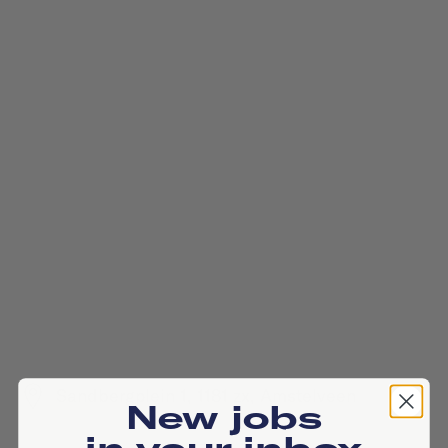
Sandbergplein 1, 1181 zx, Amstelveen
New jobs
in your inbox