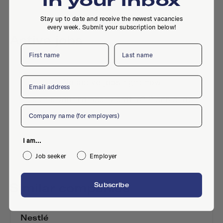
Stay up to date and receive the newest vacancies
every week. Submit your subscription below!
Active jobs
First name
Last name
Email
No active jobs right now
Is this your company profile?
Place a job
Company
I am...
Job seeker
Employer
Similar companies
Subscribe
Nestlé