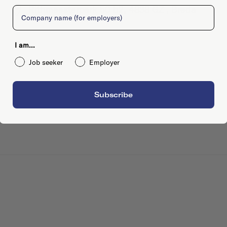
Rithmeesterpark 50 b2, 4838 GZ , Breda
Company
I am...
Job seeker
Employer
Subscribe