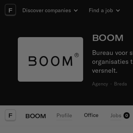
F
Discover companies
Find a job
BOOM
Bureau voor s
organisaties 
versnelt.
Agency
·
Breda
F
Office
Profile
Jobs
BOOM
0