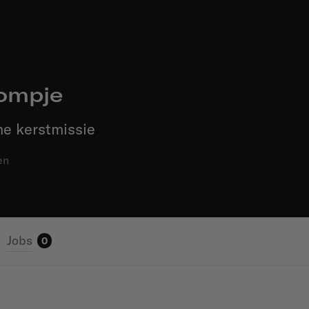
ompje
e kerstmissie
en
Jobs
0