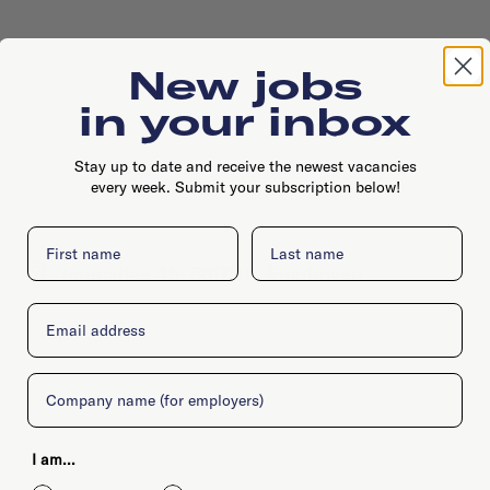
New jobs
in your inbox
Stay up to date and receive the newest vacancies
every week. Submit your subscription below!
First name
Last name
torenallee 45, 5617BA, Eindhoven
Email
Company
I am...