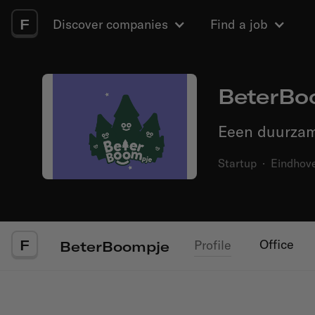
F
Discover companies
Find a job
BeterBo
Eeen duurzam
Startup
·
Eindhov
F
Office
Profile
BeterBoompje