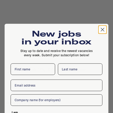
New jobs
in your inbox
Stay up to date and receive the newest vacancies
every week. Submit your subscription below!
First name
Last name
Westblaak 175, 3012 KJ, Rotterdam
Email
Company
Active jobs
I am...