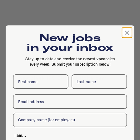
New jobs
in your inbox
Stay up to date and receive the newest vacancies
every week. Submit your subscription below!
First name
Last name
Westblaak 175, 3012 KJ, Rotterdam
Email
Company
Active jobs
I am...