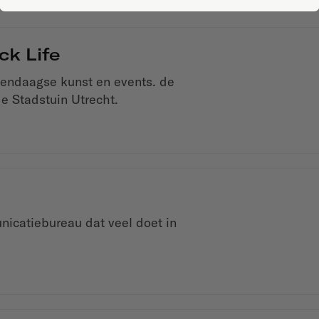
k Life
endaagse kunst en events. de
e Stadstuin Utrecht.
nicatiebureau dat veel doet in