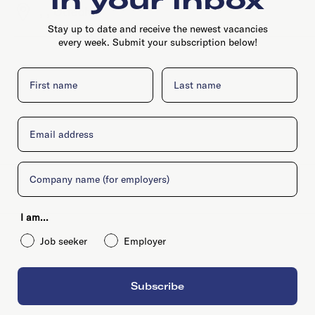
, , Utrecht
Stay up to date and receive the newest vacancies
every week. Submit your subscription below!
First name
Last name
Email
Company
I am...
Job seeker
Employer
Subscribe