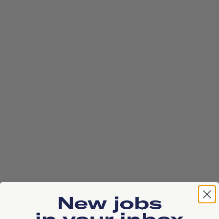
New jobs
in your inbox