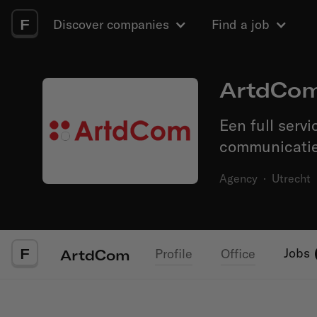
F
Discover companies
Find a job
ArtdCo
Een full serv
communicati
Agency
·
Utrecht
F
Jobs
Profile
Office
ArtdCom