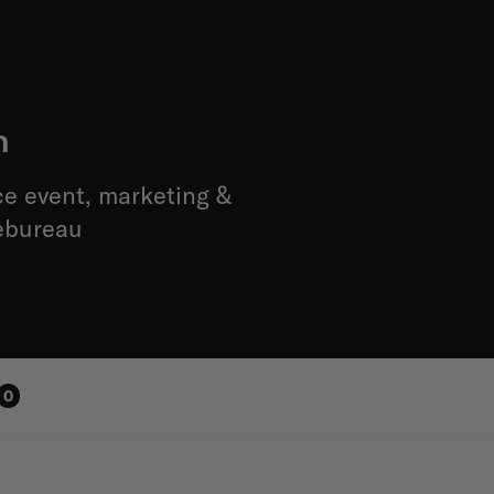
m
ice event, marketing &
ebureau
0