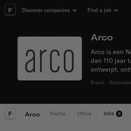
F
Discover companies
Find a job
Arco
Arco is een N
dan 110 jaar 
ontwerpt, ont
Brand
·
Rotterda
F
Jobs
Profile
Office
Arco
0