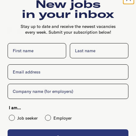
New jobs
in your inbox
Stay up to date and receive the newest vacancies
Westblaak 175, 3012 LB, Rotterdam
every week. Submit your subscription below!
First name
Last name
Email
Company
I am...
Job seeker
Employer