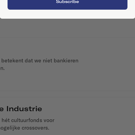
Subscribe
 betekent dat we niet bankieren
n.
e Industrie
 hét cultuurfonds voor
mogelijke crossovers.