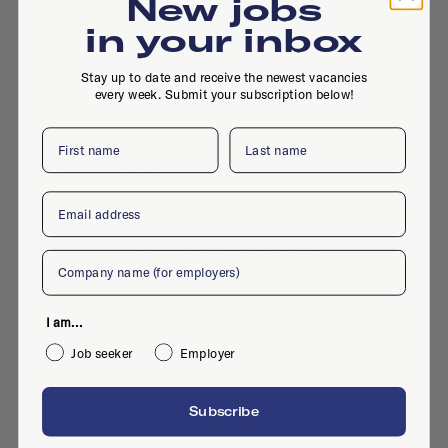
New jobs
Bergse Rechter Rottekade 1, 3051 AB,
in your inbox
Rotterdam
Stay up to date and receive the newest vacancies
every week. Submit your subscription below!
First name
Last name
Active jobs
Email
No active jobs right now
Company
Is this your company profile?
Place a job
I am...
Job seeker
Employer
Subscribe