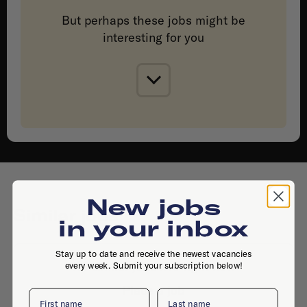
But perhaps these jobs might be
interesting for you
New jobs
Similar jobs
in your inbox
Stay up to date and receive the newest vacancies
No similar jobs live right now
every week. Submit your subscription below!
Place a job
First name
Last name