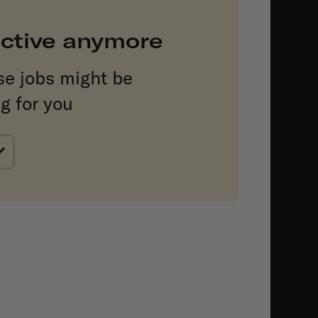
 active anymore
se jobs might be
ng for you