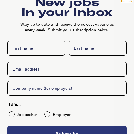
New jobs
in your inbox
Stay up to date and receive the newest vacancies
every week. Submit your subscription below!
First name
Last name
Email
Company
I am...
Job seeker
Employer
Subscribe