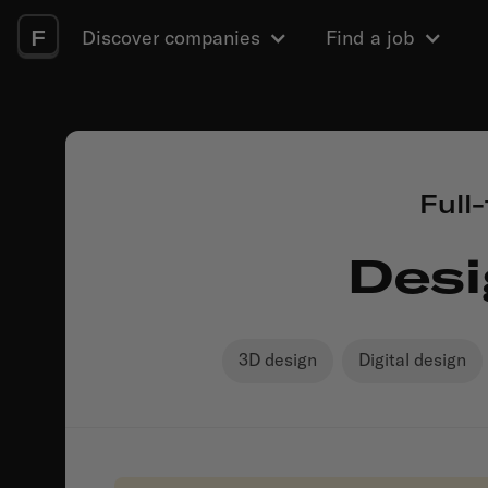
F
Discover companies
Find a job
Full
Desi
3D design
Digital design