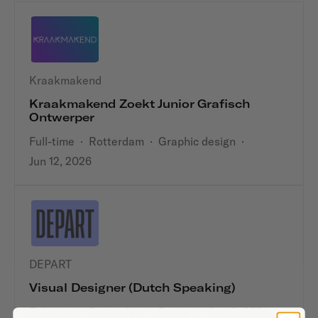
Kraakmakend
Kraakmakend Zoekt Junior Grafisch
Ontwerper
Full-time
·
Rotterdam
·
Graphic design
·
Jun 12, 2026
DEPART
Visual Designer (Dutch Speaking)
Full-time
·
Rotterdam
·
Design
·
Sep 2, 2024
·