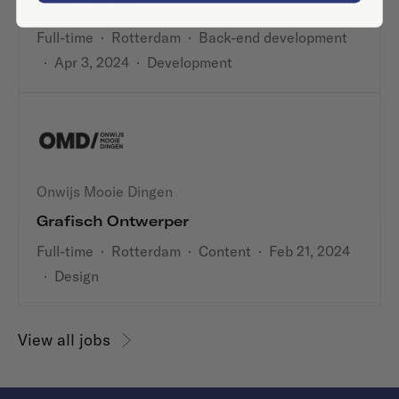
Bij Vuurrood
Full-time
·
Rotterdam
·
Back-end development
·
Apr 3, 2024
·
Development
Onwijs Mooie Dingen
Grafisch Ontwerper
Full-time
·
Rotterdam
·
Content
·
Feb 21, 2024
·
Design
View all jobs