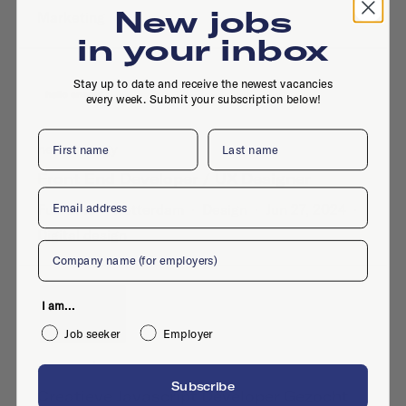
New jobs
Marketing
in your inbox
Stay up to date and receive the newest vacancies
every week. Submit your subscription below!
First name
Last name
hello energy
Front End Developer / UX Designer
Email
Full-time
·
Rotterdam
·
Design
·
Jun 27, 2024
·
Digital design
Company
I am...
Job seeker
Employer
vuurrood
Subscribe
Creatieve Javascript Developer Gezocht