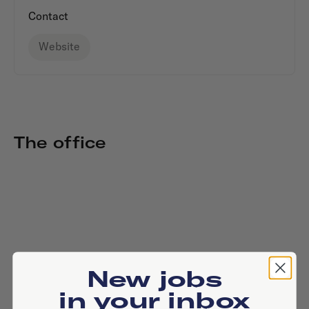
Contact
Website
The office
New jobs
in your inbox