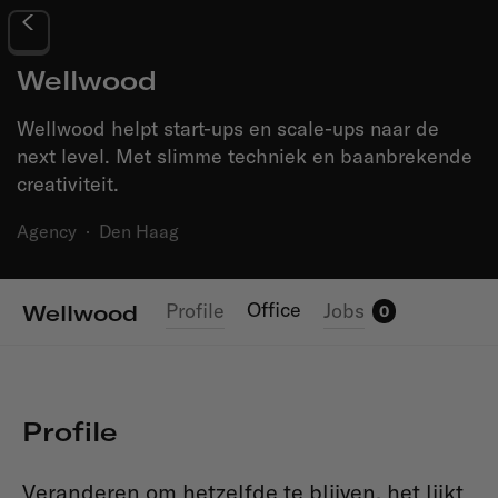
Wellwood
Wellwood helpt start-ups en scale-ups naar de
next level. Met slimme techniek en baanbrekende
creativiteit.
Agency
·
Den Haag
Office
Profile
Jobs
Wellwood
0
Profile
Veranderen om hetzelfde te blijven, het lijkt