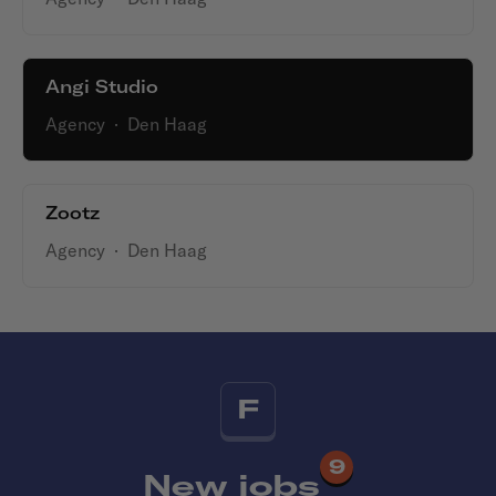
Angi Studio
Agency
·
Den Haag
Zootz
Agency
·
Den Haag
F
9
New jobs