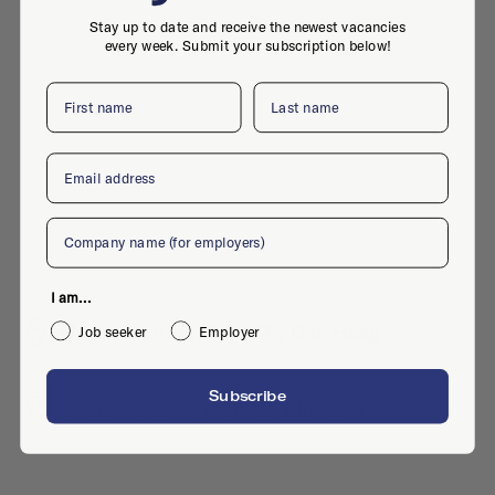
Stay up to date and receive the newest vacancies
every week. Submit your subscription below!
First name
Last name
Email
Company
I am...
Havenkade 12, 2584 GN, Den Haag
Job seeker
Employer
Subscribe
Binnendelta 1r, 1261 WZ, Blaricum