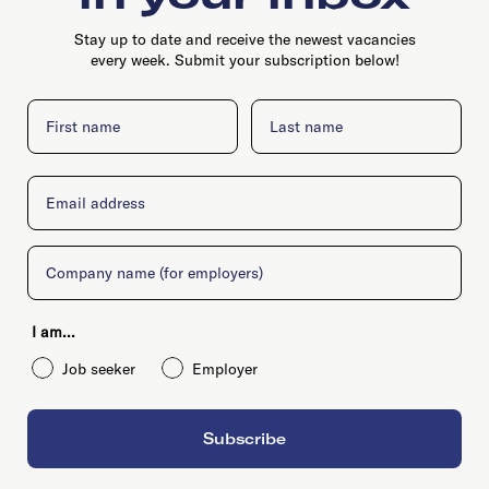
Stay up to date and receive the newest vacancies
every week. Submit your subscription below!
First name
Last name
Email
Company
I am...
Oude stadsgracht 1, 5611 DD, Eindhoven
Job seeker
Employer
Fred. Roeskestraat 115, 1076 EE, Amsterdam
Subscribe