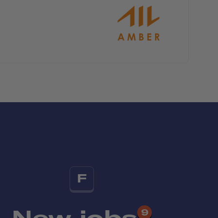
F
New jobs
9