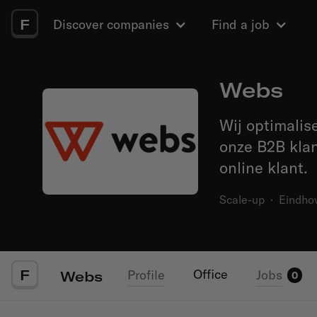
F
Discover companies
Find a job
Webs
Wij optimalis
onze B2B klan
online klant.
Scale-up
·
Eindho
F
Office
Profile
Jobs
Webs
0