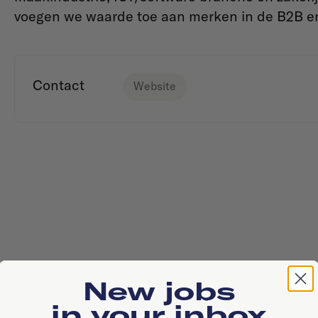
voegen we waarde toe aan merken in de B2B en
Contact
Website
New jobs
in your inbox