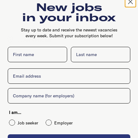
New jobs
in your inbox
Stay up to date and receive the newest vacancies
every week. Submit your subscription below!
, , Amsterdam
First name
Last name
Email
Company
I am...
Job seeker
Employer