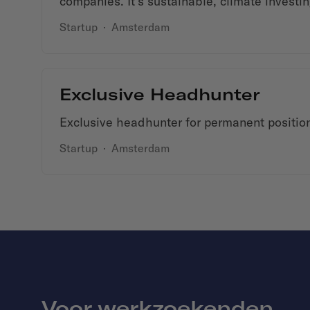
companies. It’s sustainable, climate invest
Startup
·
Amsterdam
Exclusive Headhunter
Exclusive headhunter for permanent positio
Startup
·
Amsterdam
Voor werkzoekenden