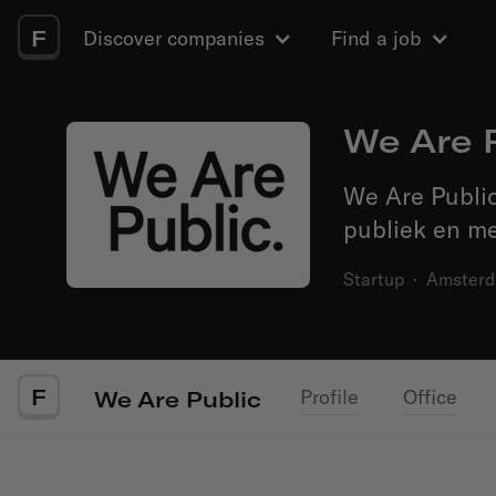
F
Discover companies
Find a job
We Are 
We Are Public
publiek en me
Startup
·
Amster
F
Profile
Office
We Are Public