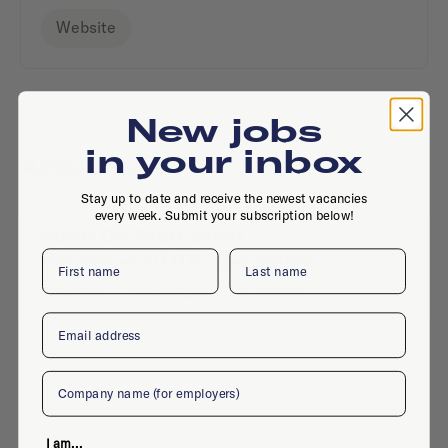
Website
New jobs
in your inbox
Active jobs
Stay up to date and receive the newest vacancies
every week. Submit your subscription below!
Vorm De Stad zoekt
First name
Last name
Vormgever/DTP-specialist
Full-time
·
Amsterdam
·
Jul 7, 2026
Email
Company
I am...