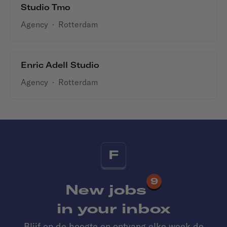
Studio Tmo
Agency
·
Rotterdam
Enric Adell Studio
Agency
·
Rotterdam
F
9
New jobs
in your inbox
Blijf op de hoogte en ontvang elke week de