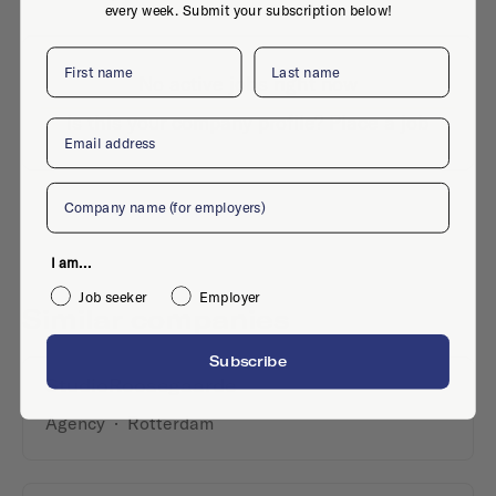
every week. Submit your subscription below!
First name
Last name
No active jobs right now
Is this your company profile?
Place a job
Email
Company
I am...
Job seeker
Employer
Similar companies
Subscribe
StudioRoosegaarde
Agency
·
Rotterdam