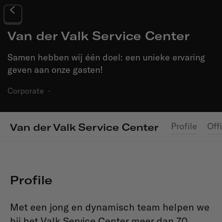
Van der Valk Service Center
Samen hebben wij één doel: een unieke ervaring
geven aan onze gasten!
Corporate
·
Profile
Off
Van der Valk Service Center
Profile
Met een jong en dynamisch team helpen we
bij het Valk Service Center meer dan 70