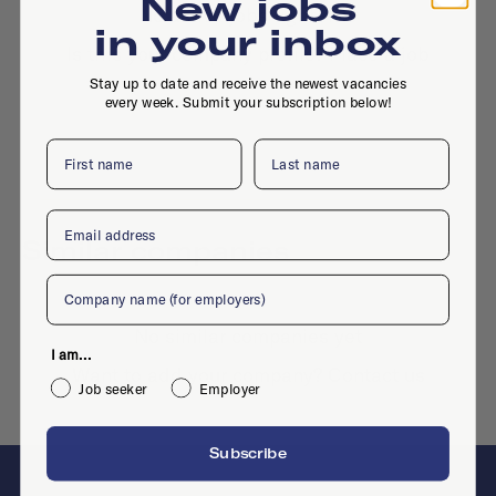
New jobs
No active jobs right now
in your inbox
Is this your company profile?
Place a job
Stay up to date and receive the newest vacancies
every week. Submit your subscription below!
First name
Last name
Email
Similar companies
Company
No similar companies yet
I am...
Want to add your company?
Contact us
Job seeker
Employer
Subscribe