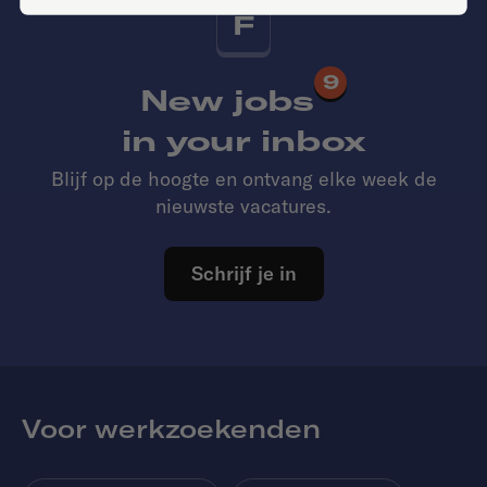
F
9
New jobs
in your inbox
Blijf op de hoogte en ontvang elke week de
nieuwste vacatures.
Schrijf je in
Voor werkzoekenden