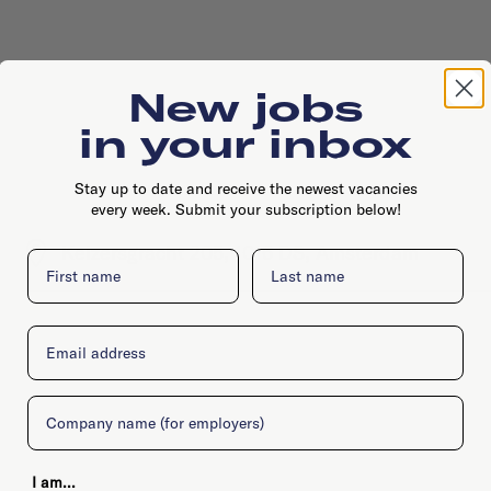
New jobs
in your inbox
Stay up to date and receive the newest vacancies
every week. Submit your subscription below!
Keizersgracht 205, 1016 DS, Amsterdam
First name
Last name
Email
Company
I am...