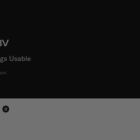
BV
gs Usable
dam
s
0