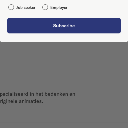
Job seeker
Employer
Subscribe
pecialiseerd in het bedenken en
riginele animaties.