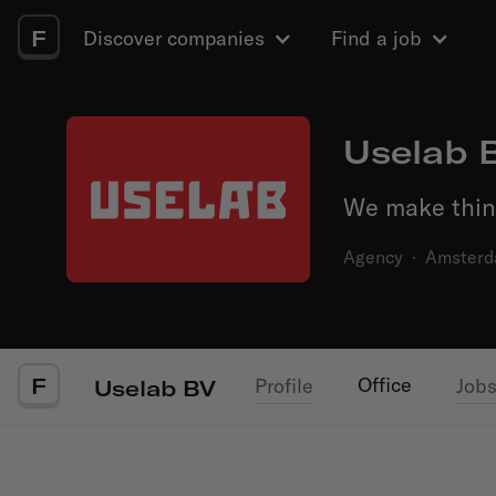
F
Discover companies
Find a job
Uselab 
We make thin
Agency
·
Amster
F
Office
Profile
Job
Uselab BV