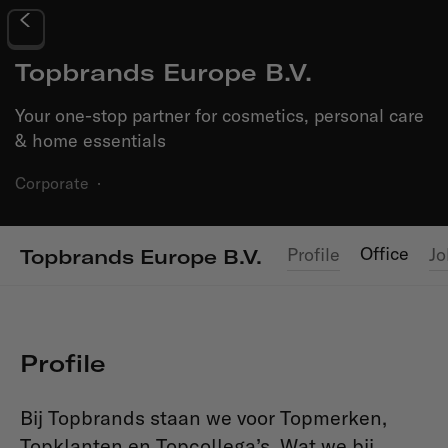
Topbrands Europe B.V.
Your one-stop partner for cosmetics, personal care
& home essentials
Corporate
·
Office
Profile
Jo
Topbrands Europe B.V.
Profile
Bij Topbrands staan we voor Topmerken,
Topklanten en Topcollega’s. Wat we bij