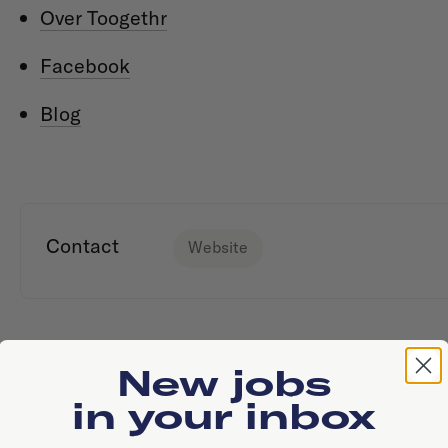
Over Toogethr
Facebook
Blog
Contact
Website
New jobs
in your inbox