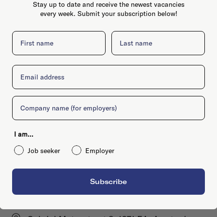
Stay up to date and receive the newest vacancies
every week. Submit your subscription below!
First name
Last name
Email
Company
I am...
Job seeker
Employer
Subscribe