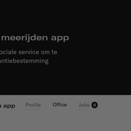
 meerijden app
sociale service om te
akantiebestemming
Office
Profile
Jobs
n app
0