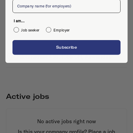
Company
I am...
Job seeker
Employer
Subscribe
Pilotenstraat 43b, 1059 CH, Amsterdam
Active jobs
No active jobs right now
Is this your company profile?
Place a job