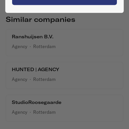
Similar companies
Ranshuijsen B.V.
Agency
·
Rotterdam
HUNTED | AGENCY
Agency
·
Rotterdam
StudioRoosegaarde
Agency
·
Rotterdam