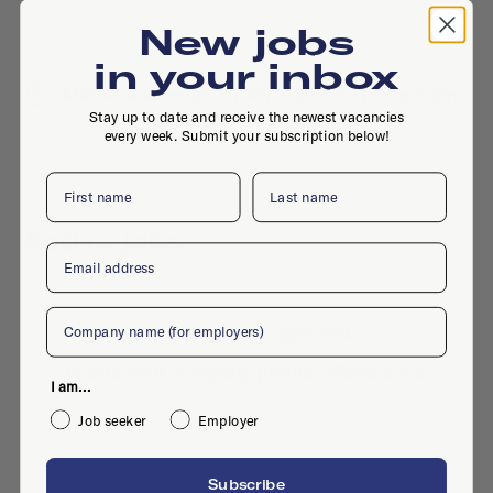
New jobs
in your inbox
Mathenesserdijk 410H, 3026 GV, Rotterdam
Stay up to date and receive the newest vacancies
every week. Submit your subscription below!
First name
Last name
Active jobs
Email
Company
No active jobs right now
Is this your company profile?
Place a job
I am...
Job seeker
Employer
Subscribe