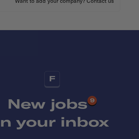
Want to add your company?
Contact us
F
New jobs
9
in your inbox