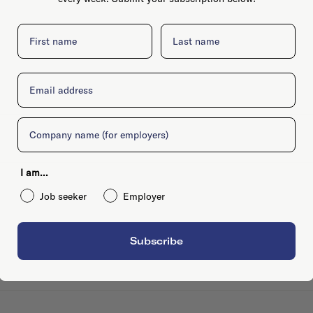
First name
Last name
Email
Company
I am...
Job seeker
Employer
Subscribe