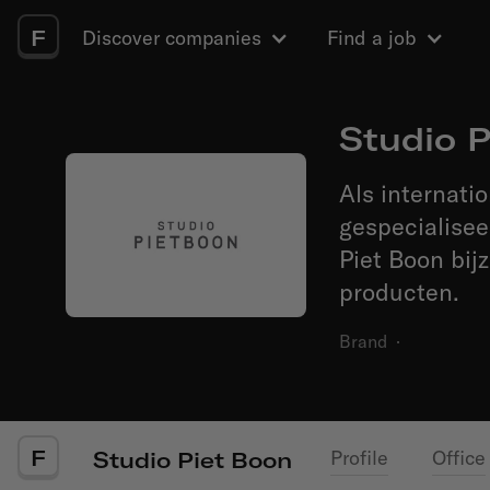
F
Discover companies
Find a job
Studio P
Als internat
gespecialisee
Piet Boon bij
producten.
Brand
·
F
Profile
Office
Studio Piet Boon