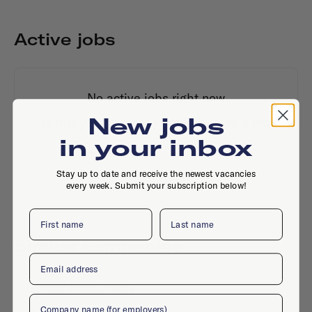
Active jobs
No active jobs right now
New jobs
Is this your company profile?
Place a job
in your inbox
Stay up to date and receive the newest vacancies
every week. Submit your subscription below!
First name
Last name
Similar companies
Email
Tinker Imagineers
Company
Agency
·
Utrecht