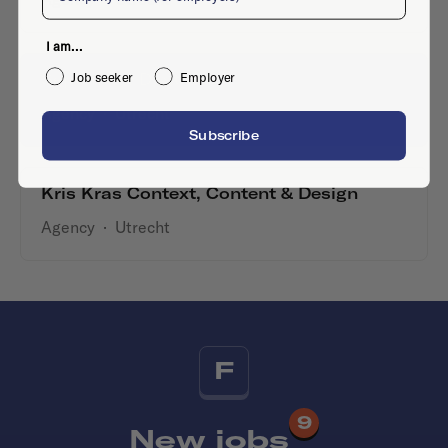
I am...
Job seeker
Employer
September Digital
Agency
·
Utrecht
Subscribe
Kris Kras Context, Content & Design
Agency
·
Utrecht
F
9
New jobs