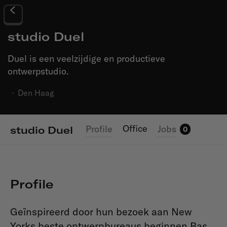
studio Duel
Duel is een veelzijdige en productieve
ontwerpstudio.
·
Den Haag
Office
Profile
Jobs
studio Duel
0
Profile
Geïnspireerd door hun bezoek aan New
Yorks beste ontwerpbureaus beginnen Bas