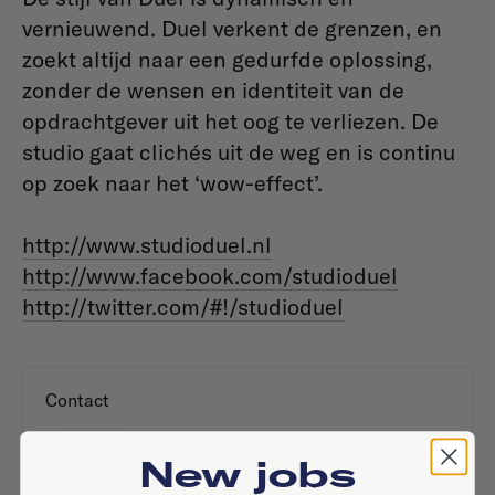
vernieuwend. Duel verkent de grenzen, en
zoekt altijd naar een gedurfde oplossing,
zonder de wensen en identiteit van de
opdrachtgever uit het oog te verliezen. De
studio gaat clichés uit de weg en is continu
op zoek naar het ‘wow-effect’.
http://www.studioduel.nl
http://www.facebook.com/studioduel
http://twitter.com/#!/studioduel
Contact
Website
New jobs