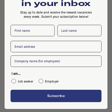
in your inbox
Stay up to date and receive the newest vacancies
every week. Submit your subscription below!
The office
First name
Last name
Email
Company
I am...
Job seeker
Employer
Subscribe