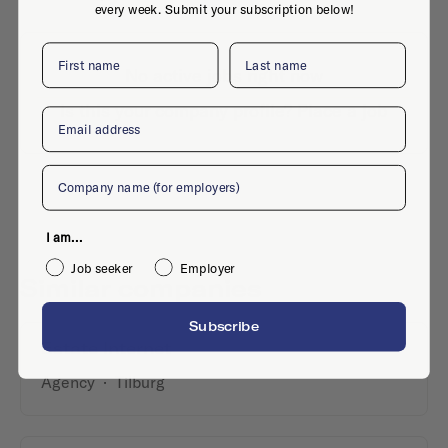
every week. Submit your subscription below!
First name
Last name
No active jobs right now
Is this your company profile?
Place a job
Email
Company
I am...
Job seeker
Employer
Similar companies
Subscribe
Estate Internet
Agency
·
Tilburg