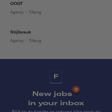
OOGT
Agency
·
Tilburg
Stijlbreuk
Agency
·
Tilburg
F
9
New jobs
in your inbox
Blijf op de hoogte en ontvang elke week de