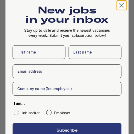
New jobs
in your inbox
Obiplein 18A, 1094 RB, Amsterdam
Stay up to date and receive the newest vacancies
every week. Submit your subscription below!
First name
Last name
Active jobs
Email
Company
No active jobs right now
Is this your company profile?
Place a job
I am...
Job seeker
Employer
Subscribe