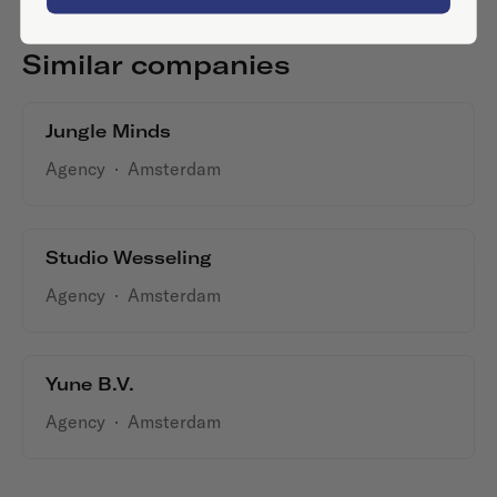
Similar companies
Jungle Minds
Agency
·
Amsterdam
Studio Wesseling
Agency
·
Amsterdam
Yune B.V.
Agency
·
Amsterdam