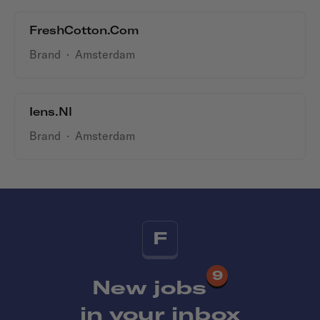
FreshCotton.com
Brand
·
Amsterdam
Iens.nl
Brand
·
Amsterdam
F
9
New jobs
in your inbox