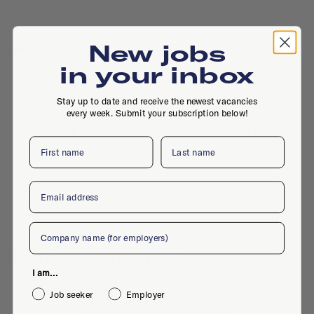
Active jobs
New jobs
in your inbox
Stay up to date and receive the newest vacancies
No active jobs right now
every week. Submit your subscription below!
Is this your company profile?
Place a job
First name
Last name
Email
Company
Similar companies
I am...
Job seeker
Employer
No similar companies yet