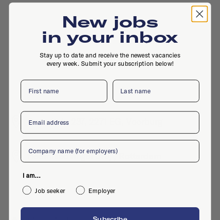
New jobs
in your inbox
Stay up to date and receive the newest vacancies
every week. Submit your subscription below!
First name
Last name
Email
Oosteinde 237, 2271 EG, Voorburg
Company
Heemraadsingel 319, , Rotterdam
I am...
Job seeker
Employer
Subscribe