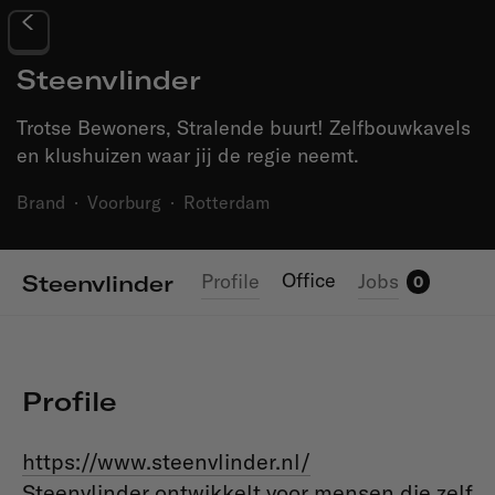
Steenvlinder
Trotse Bewoners, Stralende buurt! Zelfbouwkavels
en klushuizen waar jij de regie neemt.
Brand
·
Voorburg
·
Rotterdam
Office
Profile
Jobs
Steenvlinder
0
Profile
https://www.steenvlinder.nl/
Steenvlinder ontwikkelt voor mensen die zelf