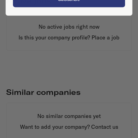
Active jobs
No active jobs right now
Is this your company profile?
Place a job
Similar companies
No similar companies yet
Want to add your company?
Contact us