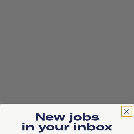
New jobs
in your inbox
Maanweg 174 , 2516AB, Den Haag