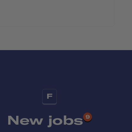
F
New jobs
9