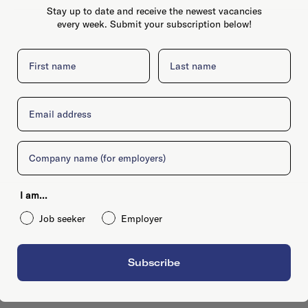
Stay up to date and receive the newest vacancies
every week. Submit your subscription below!
First name
Last name
Email
Company
I am...
Job seeker
Employer
Subscribe