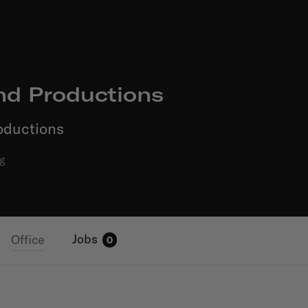
nd Productions
oductions
g
Jobs
Office
0