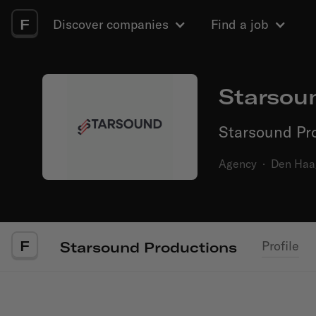
F
Discover companies
Find a job
Starsou
Starsound Pr
Agency
·
Den Haa
F
Profile
Starsound Productions