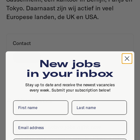
Tokyo. Daarnaast zijn wij actief in veel
Europese landen, de UK en USA.
Contact
Website
New jobs
in your inbox
Stay up to date and receive the newest vacancies
every week. Submit your subscription below!
Active jobs
First name
Last name
Email
No active jobs right now
Is this your company profile?
Place a job