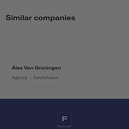
Similar companies
DDB Unlimited
Agency
·
Amstelveen
Alex Van Groningen
Agency
·
Amstelveen
F