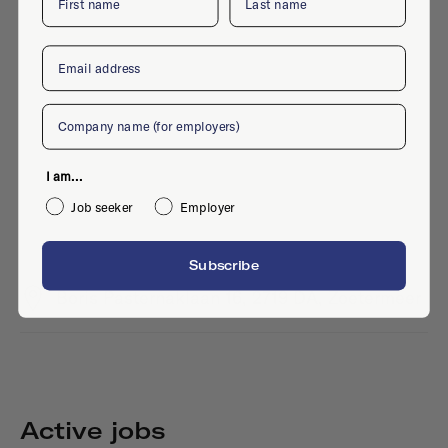
Email
Company
I am...
Job seeker
Employer
Subscribe
Boris Pasternaklaan 16, 2719 DA, Zoetermeer
Active jobs