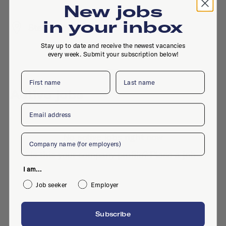
New jobs
in your inbox
Stationsplein 45, 3013 AK, Rotterdam
Stay up to date and receive the newest vacancies
every week. Submit your subscription below!
First name
Last name
Active jobs
Email
No active jobs right now
Company
Is this your company profile?
Place a job
I am...
Job seeker
Employer
Subscribe