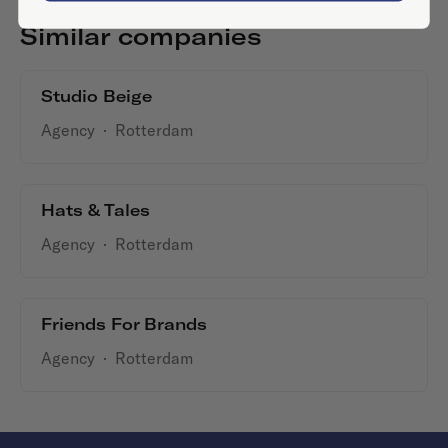
Similar companies
Studio Beige
Agency
·
Rotterdam
Hats & Tales
Agency
·
Rotterdam
Friends For Brands
Agency
·
Rotterdam