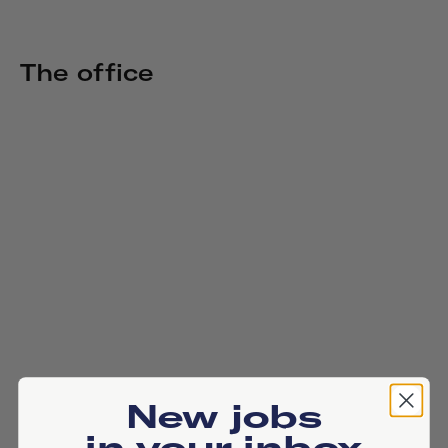
The office
New jobs
in your inbox