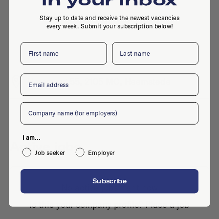
Stay up to date and receive the newest vacancies
every week. Submit your subscription below!
First name
Last name
Email
Herenweg 55, 2105 MC, Heemstede
Company
I am...
Active jobs
Job seeker
Employer
Subscribe
No active jobs right now
Is this your company profile?
Place a job