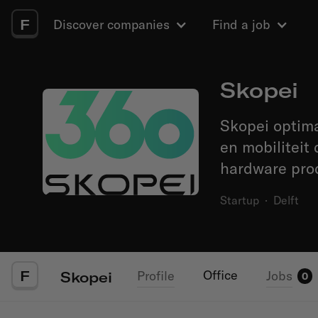
F
Discover companies
Find a job
Skopei
Skopei optima
en mobiliteit
hardware pro
Startup
·
Delft
F
Office
Profile
Jobs
Skopei
0