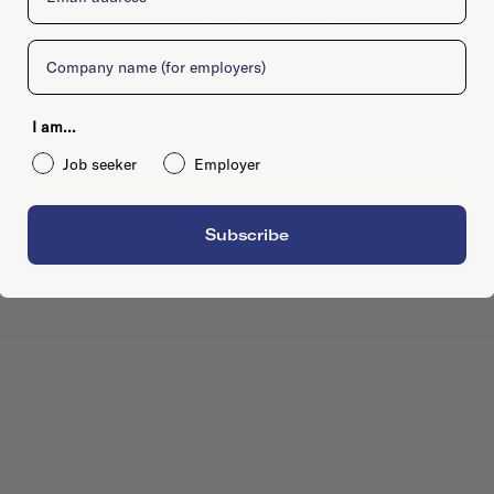
Mijnbouwstraat 120, 2628 RX, Delft
Company
I am...
Job seeker
Employer
Subscribe