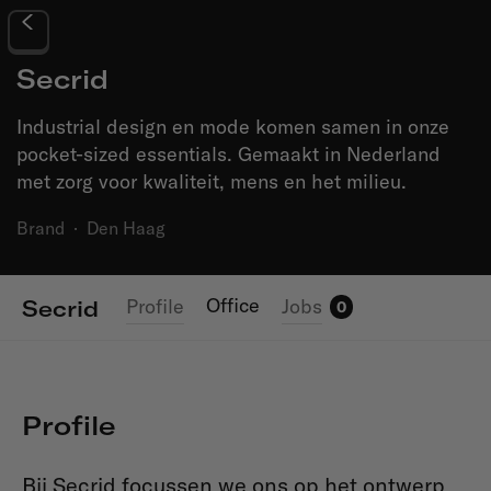
Secrid
Industrial design en mode komen samen in onze
pocket-sized essentials. Gemaakt in Nederland
met zorg voor kwaliteit, mens en het milieu.
Brand
·
Den Haag
Office
Profile
Jobs
Secrid
0
Profile
Bij Secrid focussen we ons op het ontwerp