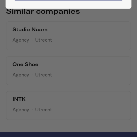
Similar companies
Studio Naam
Agency
·
Utrecht
One Shoe
Agency
·
Utrecht
INTK
Agency
·
Utrecht