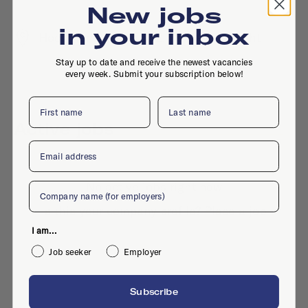
New jobs
in your inbox
Hooghiemstraplein 62, 3514AX, Utrecht
Stay up to date and receive the newest vacancies
every week. Submit your subscription below!
First name
Last name
Active jobs
Email
No active jobs right now
Company
Is this your company profile?
Place a job
I am...
Job seeker
Employer
Subscribe