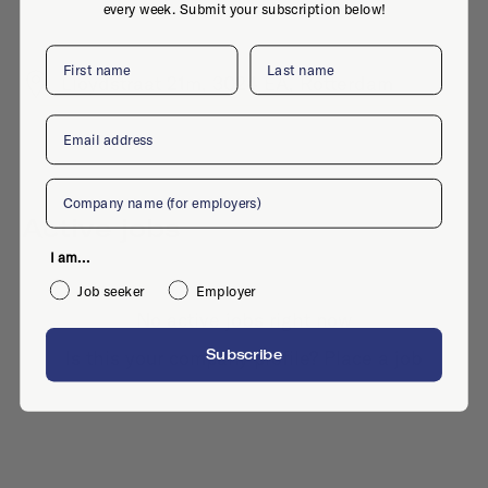
every week. Submit your subscription below!
First name
Last name
Lloydstraat 21m, 3024 EA, Rotterdam
Email
Company
Active jobs
I am...
Job seeker
Employer
No active jobs right now
Is this your company profile?
Place a job
Subscribe