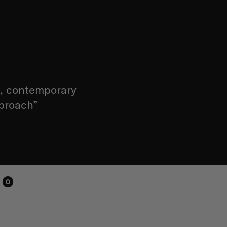
t, contemporary
proach”
0