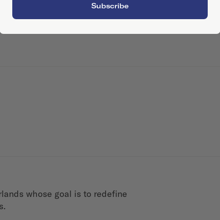
Subscribe
rlands whose goal is to redefine
s.