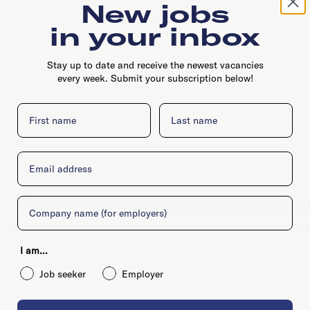
New jobs
in your inbox
Stay up to date and receive the newest vacancies
every week. Submit your subscription below!
First name
Last name
Email
Company
Hoofdweg 48A, 2908 LC, Capelle aan den IJsse
I am...
Job seeker
Employer