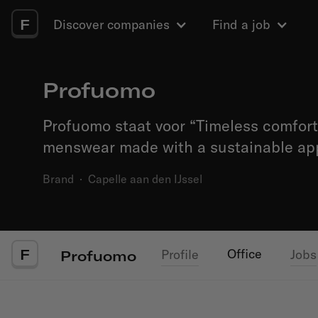
F
Discover companies
Find a job
Profuomo
Profuomo staat voor “Timeless comfor
menswear made with a sustainable ap
Brand
·
Capelle aan den IJssel
F
Office
Profile
Jobs
Profuomo