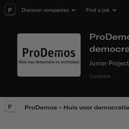
F
Discover companies
Find a job
ProDemo
democra
Junior Proje
Corporate
·
F
ProDemos - Huis voor democratie