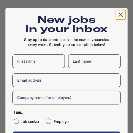
Active jobs
New jobs
in your inbox
No active jobs right now
Stay up to date and receive the newest vacancies
every week. Submit your subscription below!
Is this your company profile?
Place a job
First name
Last name
Email
Company
Similar companies
I am...
Job seeker
Employer
No similar companies yet