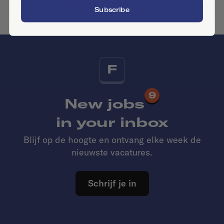
Want to add your company?
Contact us
Subscribe
F
9
New jobs
in your inbox
Blijf op de hoogte en ontvang elke week de
nieuwste vacatures.
Schrijf je in