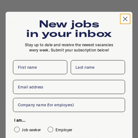
Active jobs
New jobs
in your inbox
Stay up to date and receive the newest vacancies
No active jobs right now
every week. Submit your subscription below!
Is this your company profile?
Place a job
First name
Last name
Email
Company
Similar companies
I am...
Job seeker
Employer
No similar companies yet